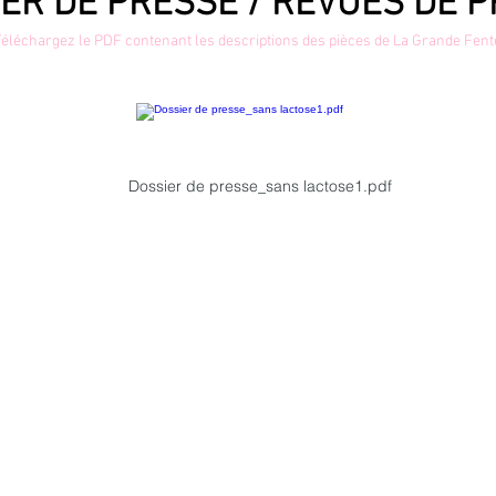
ER DE PRESSE / REVUES DE 
éléchargez le PDF contenant les descriptions des pièces de La Grande Fent
Dossier de presse_sans lactose1.pdf