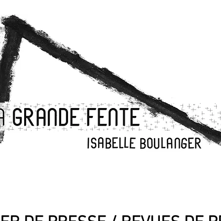
ie
Interprètes
Créations
POP-UP