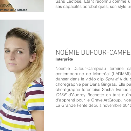
Sans Lactose. Étant reconnu comme une
ses capacités acrobatiques, son style u
Photo: Julie Artacho
NOÉMIE DUFOUR-CAMPE
Interprète
Noémie Dufour-Campeau termine sa 
contemporaine de Montréal (LADMMI) e
danser dans le vidéo clip
Sprawl II
du g
chorégraphié par Dana Gingras. Elle par
chorégraphe torontoise Sasha Ivanochk
CAKE
d’Audrey Rochette en tant qu'int
d'apprenti pour le GravelArtGroup. Noé
La Grande Fente depuis novembre 201