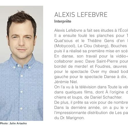
ALEXIS LEFEBVRE
Interprète​
Alexis Lefebvre a fait ses études à l'Éc
Il a ensuite foulé les planches pour
Quat'sous et le Théâtre Gens d'en
(Mobycool), Le Clou (Isberg), Bouches D
puis il a réalisé sa première mise en s
En danse, son travail pour la vidéo-
collaborer avec Dave Saint-Pierre po
bordel de merde! et Foudres, œuvres
pour le spectacle Over my dead body
gauche pour le spectacle Danse à dix, o
Jérémie Niel.
On l'a vu à la télévision dans Toute la v
dans quelques films, dont À l'origine 
chiens et loups, de Daniel Schachter.
De plus, il prête sa voix pour de nombr
Dans la dernière année, on a pu le v
l'impressionnante distribution de Les p
du Dr. Marignon.
Photo: Julie Artacho